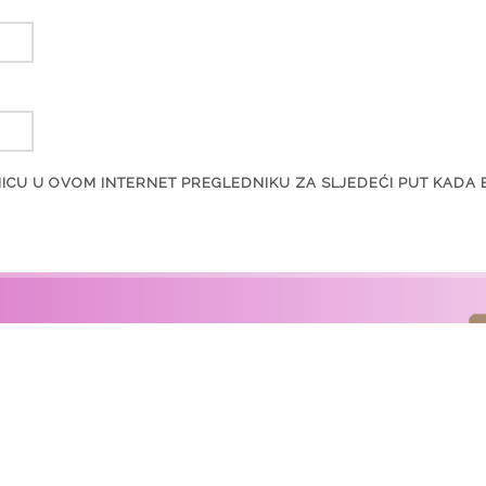
ANICU U OVOM INTERNET PREGLEDNIKU ZA SLJEDEĆI PUT KADA
INFORMACIJE
Naziv projekta
: „Kohortna studija rođenih na
istočnojadranskim otocima“ (CRIBS)
Voditelj projekta
: doc. dr. sc. Saša Missoni