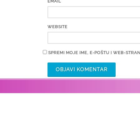
*
EMAIL
WEBSITE
SPREMI MOJE IME, E-POŠTU I WEB-STR
KONTAKT
Institut za antropologiju
Ljudevita Gaja 32
10000 Zagreb, Croatia